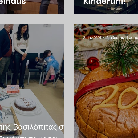
elhaus
Kinderuni!
21 Ιαν 2024
διαβάστηκε 1 λεπτ
πής Βασιλόπιτας στο