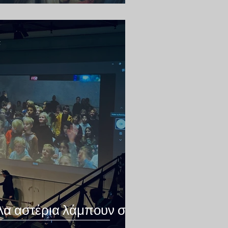
ά
λα αστέρια λάμπουν στο