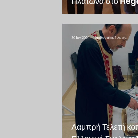
Πλάτωνα στο Heg
30 Ιαν 2024
διαβάστηκε 1 λεπτά
Λαμπρή Τελετή κο