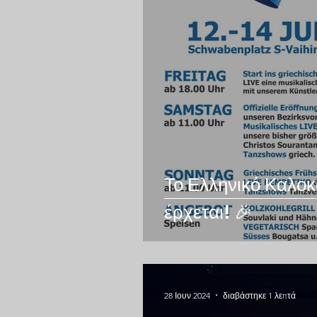
Το Ελληνικό Καλοκ
έρχεται! 🎉
28 Ιουν 2024
διαβάστηκε 1 λεπτά