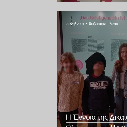
24 Φεβ 2024
διαβάστηκε 1 λεπτά
Η Έννοια της Δικα