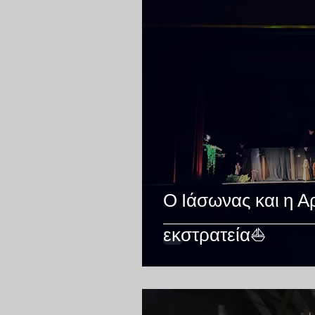
Ο Ιάσωνας και η Α
εκστρατεία⛵️