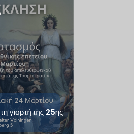
ά
τη γιορτή της 25ης