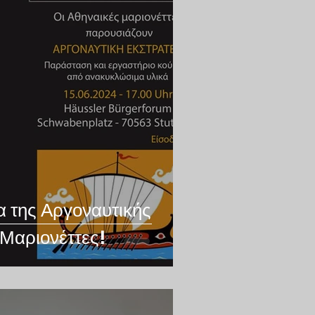
α της Αργοναυτικής
 Μαριονέττες!