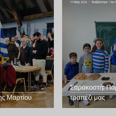
19 Μαρ 2024
διαβάστηκε 1 λεπ
Σαρακοστή: Παρ
ης Μαρτίου
τραπέζι μας