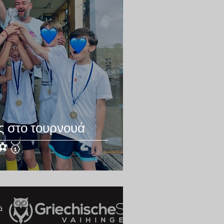
ς στο τουρνουά
⚽️🥇
ά