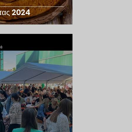
τας 2024
τά