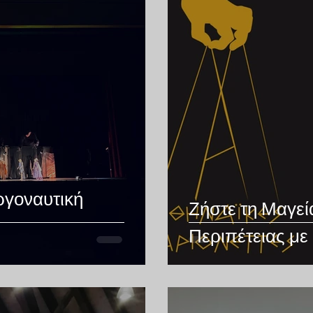
ργοναυτική
Ζήστε τη Μαγεί
Περιπέτειας με