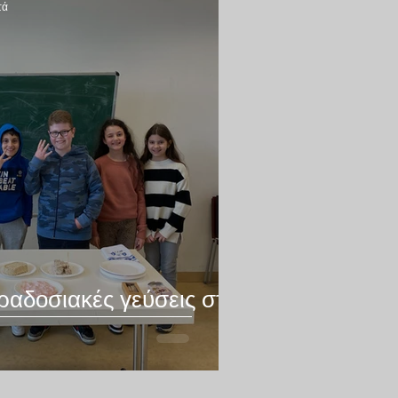
τά
αδοσιακές γεύσεις στο