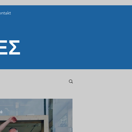
ontakt
ΕΣ
τά