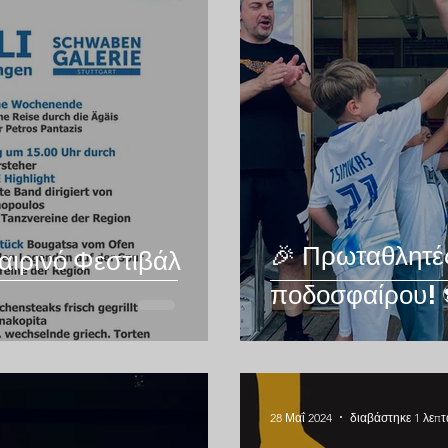
🎉 Πρωταθλητέ
αιρινό Φεστιβάλ
ποδοσφαίρου! 
28 Μαΐ 2024
διαβάστηκε 1 λεπτ